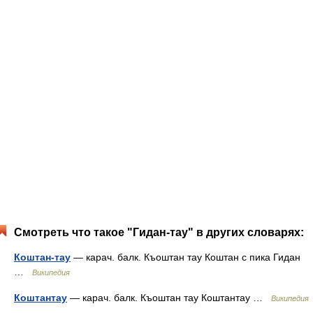
Смотреть что такое "Гидан-тау" в других словарях:
Коштан-тау
— карач. балк. Къоштан тау Коштан с пика Гидан
…
Википедия
Коштантау
— карач. балк. Къоштан тау Коштантау …
Википедия