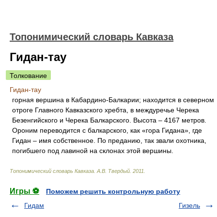
Топонимический словарь Кавказа
Гидан-тау
Толкование
Гидан-тау
горная вершина в Кабардино-Балкарии; находится в северном
отроге Главного Кавказского хребта, в междуречье Черека
Безенгийского и Черека Балкарского. Высота – 4167 метров.
Ороним переводится с балкарского, как «гора Гидана», где
Гидан – имя собственное. По преданию, так звали охотника,
погибшего под лавиной на склонах этой вершины.
Топонимический словарь Кавказа
.
А.В. Твердый
.
2011
.
Игры ⚽
Поможем решить контрольную работу
Гидам
Гизель